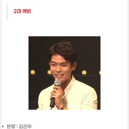
2대 캐빈
본명 : 김관우