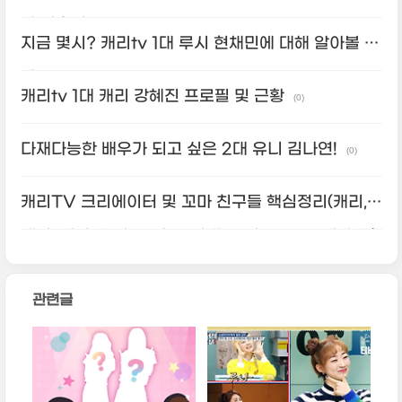
라 김초연
(0)
지금 몇시? 캐리tv 1대 루시 현채민에 대해 알아볼 시
간
(1)
캐리tv 1대 캐리 강혜진 프로필 및 근황
(0)
다재다능한 배우가 되고 싶은 2대 유니 김나연!
(0)
캐리TV 크리에이터 및 꼬마 친구들 핵심정리(캐리,
엘리, 캐빈, 줄리, 유니, 토미샘, 루시, 모모, 스텔라 등)
(0)
관련글