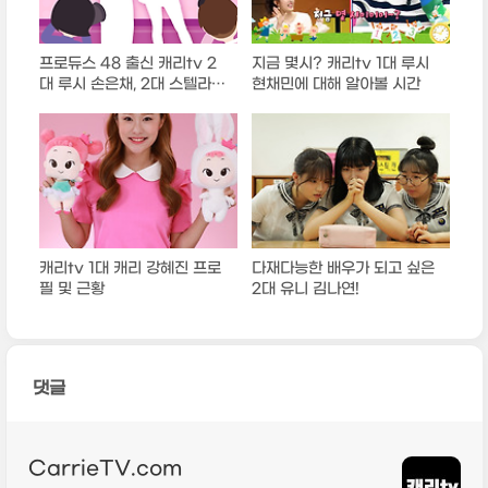
프로듀스 48 출신 캐리tv 2
지금 몇시? 캐리tv 1대 루시
대 루시 손은채, 2대 스텔라
현채민에 대해 알아볼 시간
김초연
캐리tv 1대 캐리 강혜진 프로
다재다능한 배우가 되고 싶은
필 및 근황
2대 유니 김나연!
댓글
CarrieTV.com