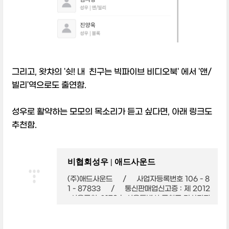
그리고, 왓챠의 '쉿! 내 친구는 빅파이브 비디오북' 에서 '앤/
빌리'역으로도 출연함.
성우로 활약하는 모모의 목소리가 듣고 싶다면, 아래 링크도
추천함.
비협회성우 | 애드사운드
(주)애드사운드 / 사업자등록번호 106 - 8
1 - 87833 / 통신판매업신고증 : 제 2012
-서울금천-0179호 서울특별시 금천구 가산디지
털2로 184 벽산/경인디지털밸리 2차, 1117-111
8호 TEL : 02-715-