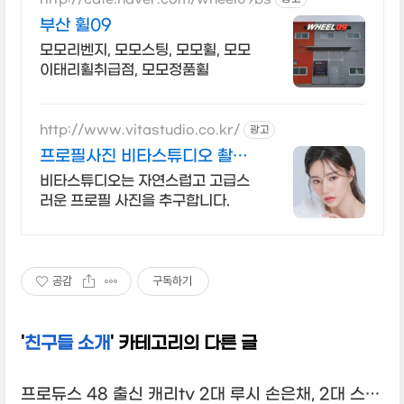
부산 휠09
모모리벤지, 모모스팅, 모모휠, 모모
이태리휠취급점, 모모정품휠
http://www.vitastudio.co.kr/
광고
프로필사진 비타스튜디오 촬영
당일 1:1 사진수정
비타스튜디오는 자연스럽고 고급스
러운 프로필 사진을 추구합니다.
공감
구독하기
'
친구들 소개
' 카테고리의 다른 글
프로듀스 48 출신 캐리tv 2대 루시 손은채, 2대 스텔