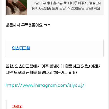
그냥 아무거나 올려유 🖤 나이🖐비공개, 평생EN
FP, 사남매중 둘째 담당, 직업(하는일 많음) 귀요
미반 마가린🎀 성우,배우,제페토 공식 크리에이
터🐈‍⬛ 티나 좌우명 예쁜척은 가끔 하고 솔직
방문해서 구독&좋아요 ㄱㄱ
인스타그램
또한, 인스타그램에서 아주 활발하게 활동하고 있음.(이래서
나만 모모의 근황을 몰랐다고 하는거... ㅎㅎ)
https://www.instagram.com/siyou.j/
그리고.