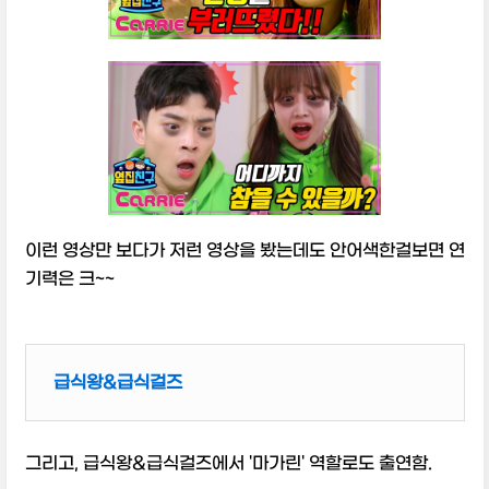
이런 영상만 보다가 저런 영상을 봤는데도 안어색한걸보면 연
기력은 크~~
급식왕&급식걸즈
그리고, 급식왕&급식걸즈에서 '마가린' 역할로도 출연함.